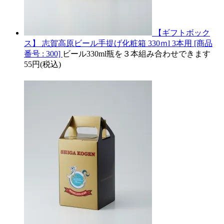
【ギフトボック
ス】 志賀高原ビール手提げ化粧箱 330ｍl 3本用 [商品
番号 : 300]
ビール330ml瓶を３本組み合わせできます
55円(税込)