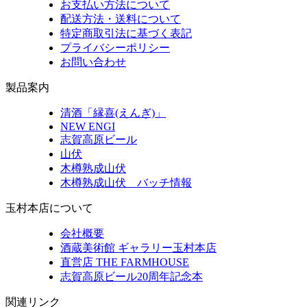
お支払い方法について
配送方法・送料について
特定商取引法に基づく表記
プライバシーポリシー
お問い合わせ
製品案内
清酒「縁喜(えんぎ)」
NEW ENGI
志賀高原ビール
山伏
木樽熟成山伏
木樽熟成山伏 バッチ情報
玉村本店について
会社概要
酒蔵美術館 ギャラリー玉村本店
直営店 THE FARMHOUSE
志賀高原ビール20周年記念本
関連リンク