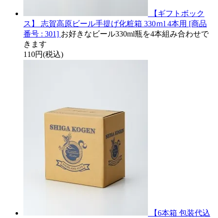
【ギフトボック
ス】 志賀高原ビール手提げ化粧箱 330ｍl 4本用 [商品
番号 : 301]
お好きなビール330ml瓶を4本組み合わせで
きます
110円(税込)
【6本箱 包装代込