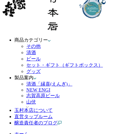
商品カテゴリー
その他
清酒
ビール
セット・ギフト（ギフトボックス）
グッズ
製品案内
清酒「縁喜(えんぎ)」
NEW ENGI
志賀高原ビール
山伏
玉村本店について
直営タップルーム
醸造責任者のブログ
ホーム