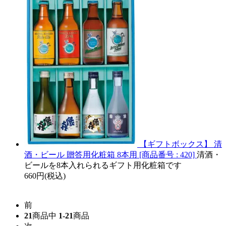
【ギフトボックス】 清
酒・ビール 贈答用化粧箱 8本用 [商品番号 : 420]
清酒・
ビールを8本入れられるギフト用化粧箱です
660円(税込)
前
21
商品中
1-21
商品