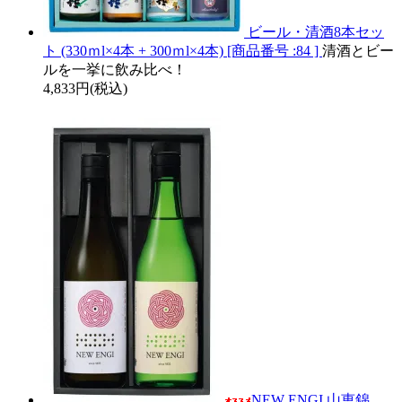
ビール・清酒8本セッ
ト (330ｍl×4本 + 300ｍl×4本) [商品番号 :84 ]
清酒とビー
ルを一挙に飲み比べ！
4,833円(税込)
NEW ENGI 山恵錦