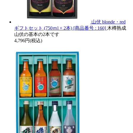
山伏 blonde・red
ギフトセット (750ｍl × 2本) [商品番号 : 160]
木樽熟成
山伏の基本の2本です
4,796円(税込)