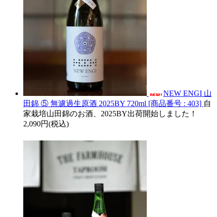
NEW ENGI 山
田錦 ⑤ 無濾過生原酒 2025BY 720ml [商品番号 : 403]
自
家栽培山田錦のお酒、2025BY出荷開始しました！
2,090円(税込)