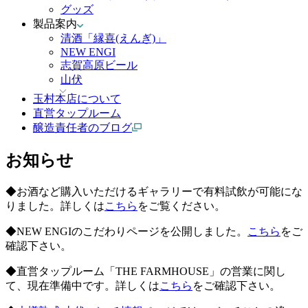
グッズ
製品案内
清酒「縁喜(えんぎ)」
NEW ENGI
志賀高原ビール
山伏
玉村本店について
直営タップルーム
醸造責任者のブログ
お知らせ
◆お酒など購入いただけるギャラリーで有料試飲が可能にな
りました。詳しくは
こちら
をご覧ください。
◆NEW ENGIのこだわりページを公開しました。
こちら
をご
確認下さい。
◆直営タップルーム「THE FARMHOUSE」の営業に関し
て、現在準備中です。詳しくは
こちら
をご確認下さい。