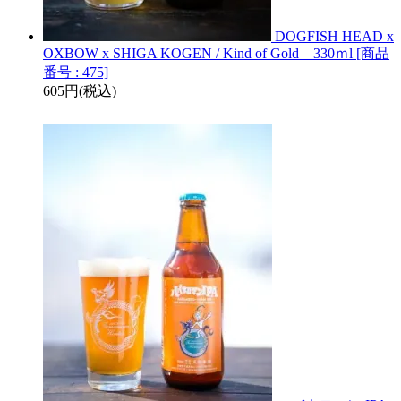
DOGFISH HEAD x
OXBOW x SHIGA KOGEN / Kind of Gold 330ｍl [商品
番号 : 475]
605円(税込)