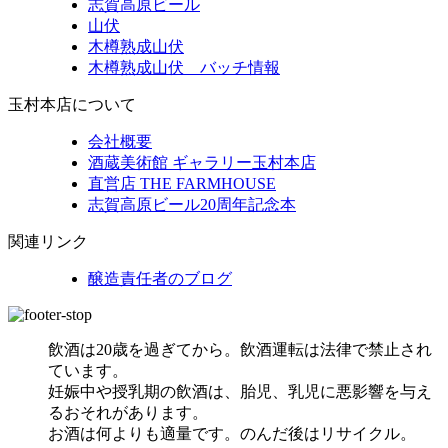
志賀高原ビール
山伏
木樽熟成山伏
木樽熟成山伏 バッチ情報
玉村本店について
会社概要
酒蔵美術館 ギャラリー玉村本店
直営店 THE FARMHOUSE
志賀高原ビール20周年記念本
関連リンク
醸造責任者のブログ
飲酒は20歳を過ぎてから。飲酒運転は法律で禁止され
ています。
妊娠中や授乳期の飲酒は、胎児、乳児に悪影響を与え
るおそれがあります。
お酒は何よりも適量です。のんだ後はリサイクル。