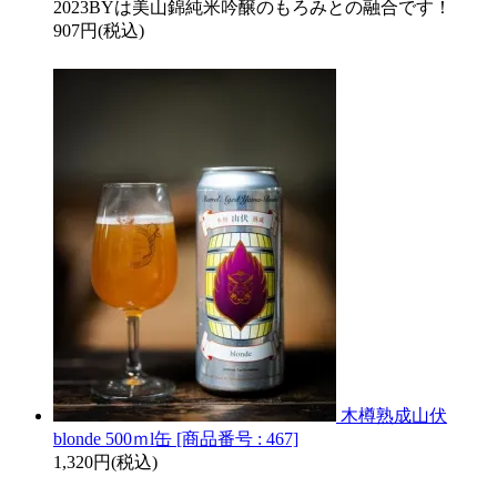
2023BYは美山錦純米吟醸のもろみとの融合です！
907円(税込)
木樽熟成山伏
blonde 500ｍl缶 [商品番号 : 467]
1,320円(税込)