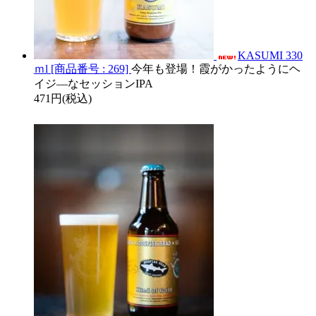
KASUMI 330
ｍl [商品番号 : 269]
今年も登場！霞がかったようにヘ
イジ―なセッションIPA
471円(税込)