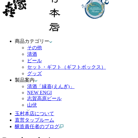
商品カテゴリー
その他
清酒
ビール
セット・ギフト（ギフトボックス）
グッズ
製品案内
清酒「縁喜(えんぎ)」
NEW ENGI
志賀高原ビール
山伏
玉村本店について
直営タップルーム
醸造責任者のブログ