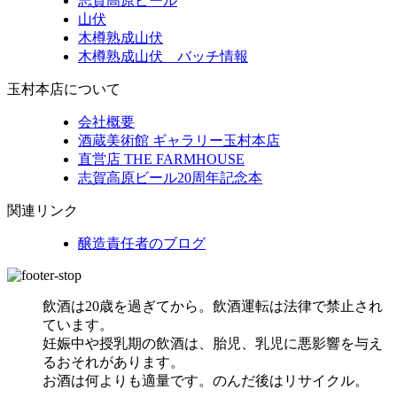
志賀高原ビール
山伏
木樽熟成山伏
木樽熟成山伏 バッチ情報
玉村本店について
会社概要
酒蔵美術館 ギャラリー玉村本店
直営店 THE FARMHOUSE
志賀高原ビール20周年記念本
関連リンク
醸造責任者のブログ
飲酒は20歳を過ぎてから。飲酒運転は法律で禁止され
ています。
妊娠中や授乳期の飲酒は、胎児、乳児に悪影響を与え
るおそれがあります。
お酒は何よりも適量です。のんだ後はリサイクル。