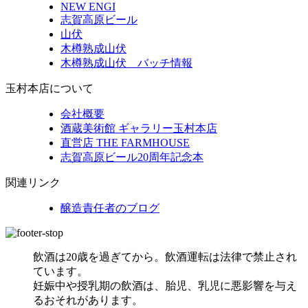
NEW ENGI
志賀高原ビール
山伏
木樽熟成山伏
木樽熟成山伏 バッチ情報
玉村本店について
会社概要
酒蔵美術館 ギャラリー玉村本店
直営店 THE FARMHOUSE
志賀高原ビール20周年記念本
関連リンク
醸造責任者のブログ
飲酒は20歳を過ぎてから。飲酒運転は法律で禁止され
ています。
妊娠中や授乳期の飲酒は、胎児、乳児に悪影響を与え
るおそれがあります。