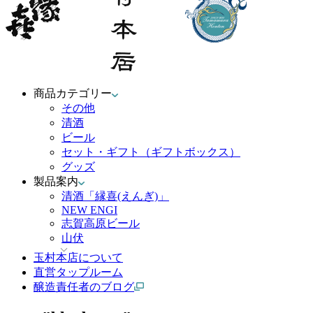
商品カテゴリー
その他
清酒
ビール
セット・ギフト（ギフトボックス）
グッズ
製品案内
清酒「縁喜(えんぎ)」
NEW ENGI
志賀高原ビール
山伏
玉村本店について
直営タップルーム
醸造責任者のブログ