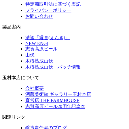
特定商取引法に基づく表記
プライバシーポリシー
お問い合わせ
製品案内
清酒「縁喜(えんぎ)」
NEW ENGI
志賀高原ビール
山伏
木樽熟成山伏
木樽熟成山伏 バッチ情報
玉村本店について
会社概要
酒蔵美術館 ギャラリー玉村本店
直営店 THE FARMHOUSE
志賀高原ビール20周年記念本
関連リンク
醸造責任者のブログ