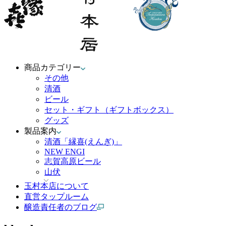
商品カテゴリー
その他
清酒
ビール
セット・ギフト（ギフトボックス）
グッズ
製品案内
清酒「縁喜(えんぎ)」
NEW ENGI
志賀高原ビール
山伏
玉村本店について
直営タップルーム
醸造責任者のブログ