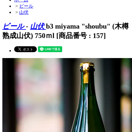
>
ビール
>
山伏
ビール
-
山伏
b3 miyama "shoubu" (木樽
熟成山伏) 750ｍl [商品番号 : 157]