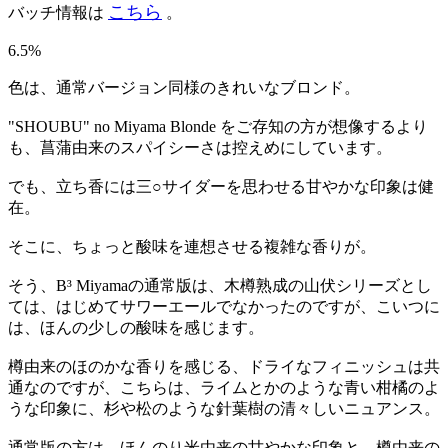
こちら
バッチ情報は
。
6.5%
色は、通常バージョン同様のきれいなブロンド。
"SHOUBU" no Miyama Blonde をご存知の方が想像するより
も、菖蒲由来のスパイシーさは控えめにしています。
でも、立ち香には三○サイダーを思わせる甘やかな印象は健
在。
そこに、ちょっと酸味を連想させる複雑な香りが。
そう、B³ Miyamaの通常版は、木樽熟成の山伏シリーズとし
ては、はじめてサワーエールでなかったのですが、こいつに
は、ほんの少しの酸味を感じます。
樽由来のほのかな香りを感じる、ドライなフィニッシュは共
通なのですが、こちらは、ライムとかのような青い柑橘のよ
うな印象に、杉や松のような針葉樹の清々しいニュアンス。
通常版の方は、ほんのり米由来の甘やかな印象と、樽由来の