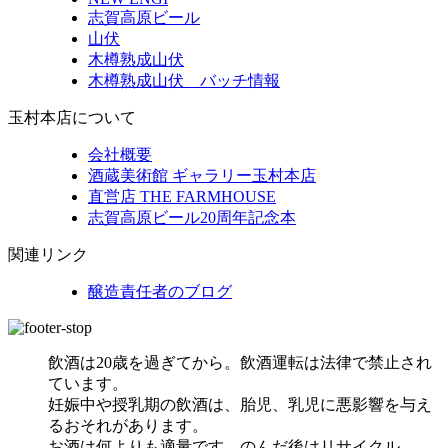
志賀高原ビール
山伏
木樽熟成山伏
木樽熟成山伏 バッチ情報
玉村本店について
会社概要
酒蔵美術館 ギャラリー玉村本店
直営店 THE FARMHOUSE
志賀高原ビール20周年記念本
関連リンク
醸造責任者のブログ
飲酒は20歳を過ぎてから。飲酒運転は法律で禁止され
ています。
妊娠中や授乳期の飲酒は、胎児、乳児に悪影響を与え
るおそれがあります。
お酒は何よりも適量です。のんだ後はリサイクル。