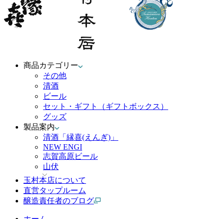
商品カテゴリー
その他
清酒
ビール
セット・ギフト（ギフトボックス）
グッズ
製品案内
清酒「縁喜(えんぎ)」
NEW ENGI
志賀高原ビール
山伏
玉村本店について
直営タップルーム
醸造責任者のブログ
ホーム