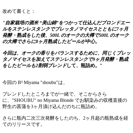
改めて書くと：
"自家栽培の酒米 “美山錦”をつかって仕込んだブロンドエー
ルをステンレスタンクでブレッタノマイセスとともに7ヶ月
発酵・熟成をした後、500L のオークの大樽で500L のオーク
の大樽でさらに8ヶ月熟成したビールが中心。
今回は、オークの香りをバランスするために、同じくブレッ
タノマイセスを加えてステンレスタンクで9ヶ月発酵・熟成
をしたビールも2割弱ブレンド
して、瓶詰め。"
今回の B³ Miyama "shoubu"は、
ブレンドしたところまでが一緒で、そこからさら
に、"SHOUBU" no Miyama Blonde でお馴染みの収穫直後の
野生の菖蒲を3ヶ月漬け込んだのちに瓶詰め。
さらに瓶内二次三次発酵をしたのち、2ヶ月超の瓶熟成を経
てのリリースです。