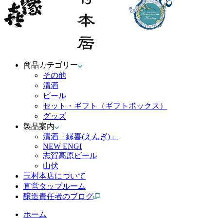
商品カテゴリー
その他
清酒
ビール
セット・ギフト（ギフトボックス）
グッズ
製品案内
清酒「縁喜(えんぎ)」
NEW ENGI
志賀高原ビール
山伏
玉村本店について
直営タップルーム
醸造責任者のブログ
ホーム