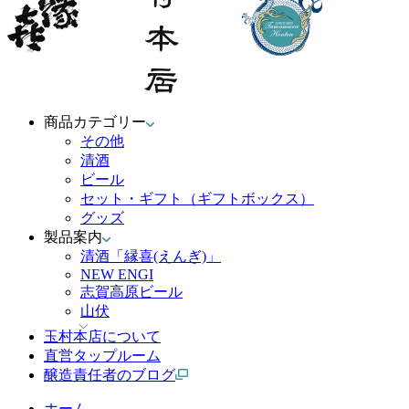
商品カテゴリー
その他
清酒
ビール
セット・ギフト（ギフトボックス）
グッズ
製品案内
清酒「縁喜(えんぎ)」
NEW ENGI
志賀高原ビール
山伏
玉村本店について
直営タップルーム
醸造責任者のブログ
ホーム